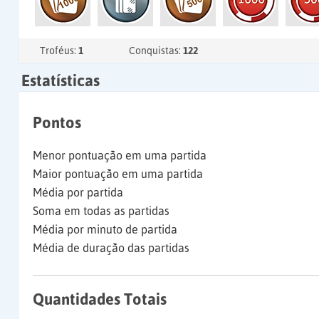
Troféus:
1
Conquistas:
122
Estatísticas
Pontos
Menor pontuação em uma partida
Maior pontuação em uma partida
Média por partida
Soma em todas as partidas
Média por minuto de partida
Média de duração das partidas
Quantidades Totais