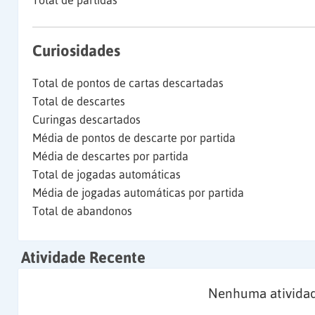
Total de partidas
Curiosidades
Total de pontos de cartas descartadas
Total de descartes
Curingas descartados
Média de pontos de descarte por partida
Média de descartes por partida
Total de jogadas automáticas
Média de jogadas automáticas por partida
Total de abandonos
Atividade Recente
Nenhuma atividad