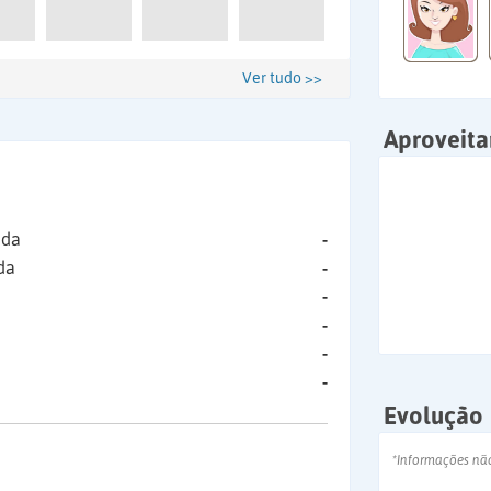
Ver tudo >>
Aproveit
ida
-
da
-
-
-
-
-
Evolução
*Informações nã