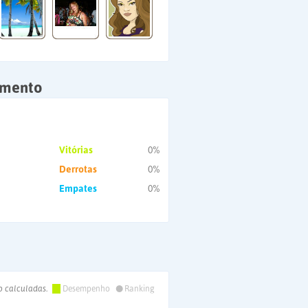
amento
Vitórias
0%
Derrotas
0%
Empates
0%
•
o calculadas.
Desempenho
Ranking