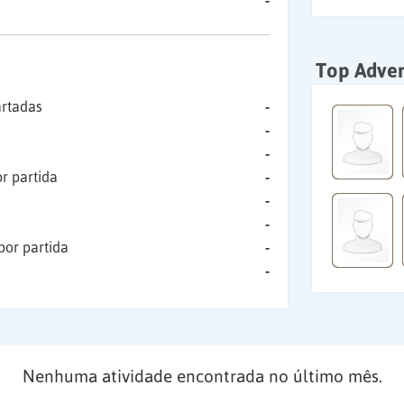
-
Top Adver
artadas
-
-
-
r partida
-
-
-
por partida
-
-
Nenhuma atividade encontrada no último mês.