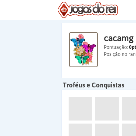
cacamg
Pontuação:
0pt
Posição no ran
Troféus e Conquistas