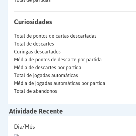
Total de partidas
Curiosidades
Total de pontos de cartas descartadas
Total de descartes
Curingas descartados
Média de pontos de descarte por partida
Média de descartes por partida
Total de jogadas automáticas
Média de jogadas automáticas por partida
Total de abandonos
Atividade Recente
Dia/Mês