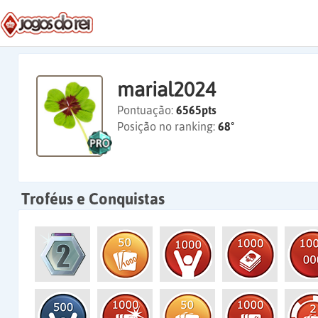
marial2024
Pontuação:
6565pts
Posição no ranking:
68º
Troféus e Conquistas