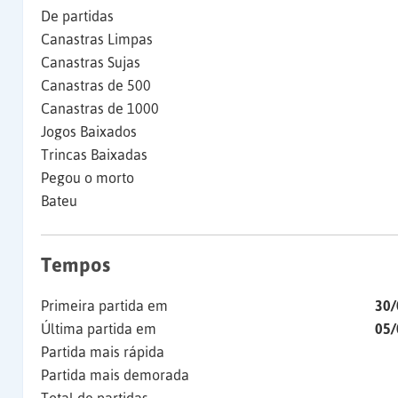
De partidas
Canastras Limpas
Canastras Sujas
Canastras de 500
Canastras de 1000
Jogos Baixados
Trincas Baixadas
Pegou o morto
Bateu
Tempos
Primeira partida em
30/
Última partida em
05/
Partida mais rápida
Partida mais demorada