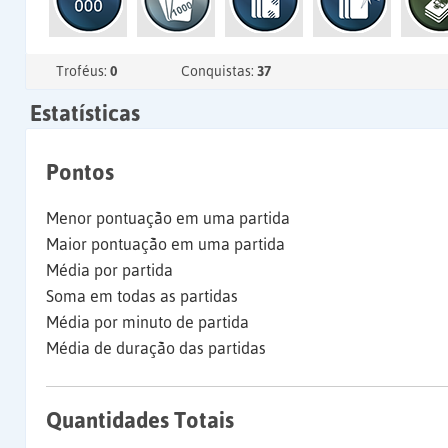
Troféus:
0
Conquistas:
37
Estatísticas
Pontos
Menor pontuação em uma partida
Maior pontuação em uma partida
Média por partida
Soma em todas as partidas
Média por minuto de partida
Média de duração das partidas
Quantidades Totais