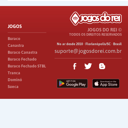
JOGOS
JOGOS DO REI ©
TODOS OS DIREITOS RESERVADOS
Buraco
No ar desde 2010 · Florianópolis/SC · Brasil
Canastra
suporte@jogosdorei.com.br
Buraco Canastra
Buraco Fechado
Buraco Fechado STBL
Tranca
Dominó
Sueca