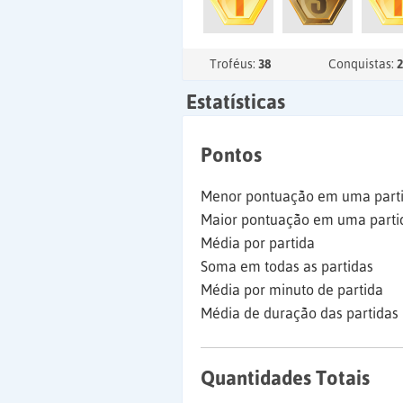
Troféus:
38
Conquistas:
2
Estatísticas
Pontos
Menor pontuação em uma part
Maior pontuação em uma parti
Média por partida
Soma em todas as partidas
Média por minuto de partida
Média de duração das partidas
Quantidades Totais