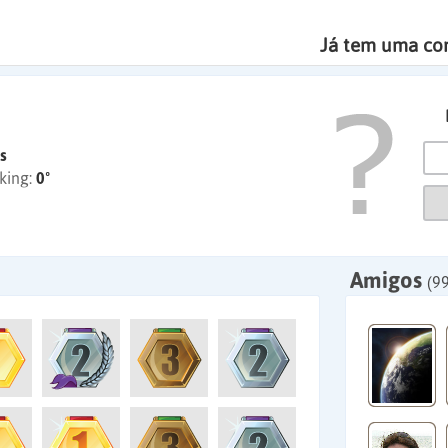
Já tem uma co
s
king:
0º
Amigos
(99