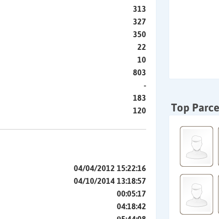
313
327
350
22
10
803
-
183
Top Parce
120
04/04/2012 15:22:16
04/10/2014 13:18:57
00:05:17
04:18:42