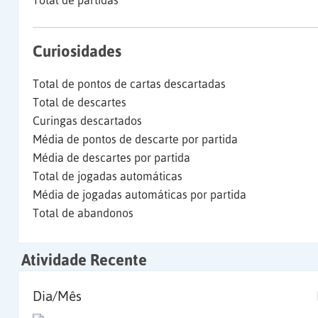
Total de partidas
Curiosidades
Total de pontos de cartas descartadas
Total de descartes
Curingas descartados
Média de pontos de descarte por partida
Média de descartes por partida
Total de jogadas automáticas
Média de jogadas automáticas por partida
Total de abandonos
Atividade Recente
Dia/Mês