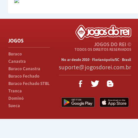
JOGOS
JOGOS DO REI ©
TODOS OS DIREITOS RESERVADOS
Buraco
No ar desde 2010 · Florianópolis/SC · Brasil
Canastra
suporte@jogosdorei.com.br
Buraco Canastra
Buraco Fechado
Buraco Fechado STBL
Tranca
Dominó
Sueca