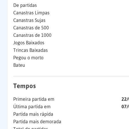
De partidas
Canastras Limpas
Canastras Sujas
Canastras de 500
Canastras de 1000
Jogos Baixados
Trincas Baixadas
Pegou o morto
Bateu
Tempos
Primeira partida em
22/
Última partida em
07/
Partida mais rápida
Partida mais demorada