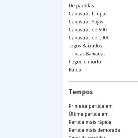
De partidas
Canastras Limpas
Canastras Sujas
Canastras de 500
Canastras de 1000
Jogos Baixados
Trincas Baixadas
Pegou o morto
Bateu
Tempos
Primeira partida em
Última partida em
Partida mais rápida
Partida mais demorada