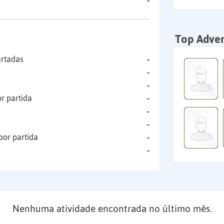
-
Top Adver
artadas
-
-
-
r partida
-
-
-
por partida
-
-
Nenhuma atividade encontrada no último mês.