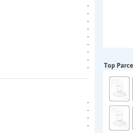
-
-
-
-
-
-
-
-
Top Parce
-
-
-
-
-