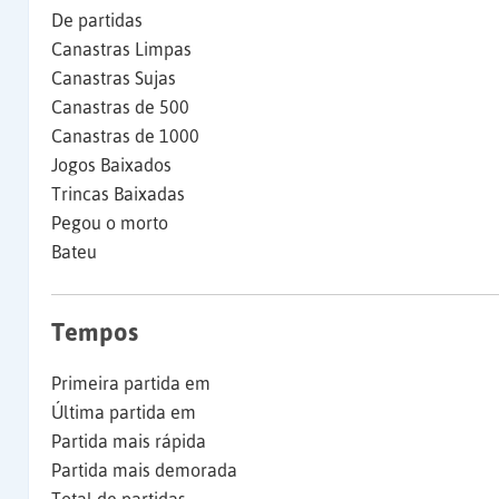
De partidas
Canastras Limpas
Canastras Sujas
Canastras de 500
Canastras de 1000
Jogos Baixados
Trincas Baixadas
Pegou o morto
Bateu
Tempos
Primeira partida em
Última partida em
Partida mais rápida
Partida mais demorada