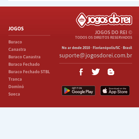
JOGOS
JOGOS DO REI ©
TODOS OS DIREITOS RESERVADOS
Buraco
No ar desde 2010 · Florianópolis/SC · Brasil
Canastra
suporte@jogosdorei.com.br
Buraco Canastra
Buraco Fechado
Buraco Fechado STBL
Tranca
Dominó
Sueca