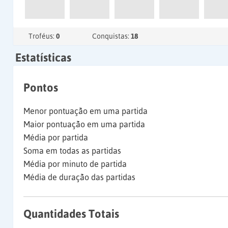
Troféus:
0
Conquistas:
18
Estatísticas
Pontos
Menor pontuação em uma partida
Maior pontuação em uma partida
Média por partida
Soma em todas as partidas
Média por minuto de partida
Média de duração das partidas
Quantidades Totais