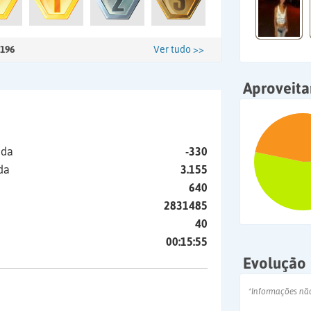
196
Ver tudo >>
Aproveit
ida
-330
da
3.155
640
2831485
40
00:15:55
Evolução
*Informações nã