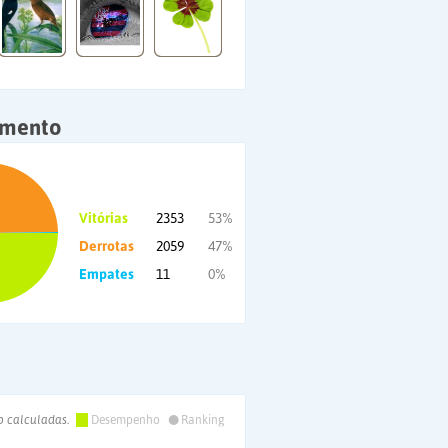
amento
Vitórias
2353
53%
Derrotas
2059
47%
Empates
11
0%
•
o calculadas.
Desempenho
Ranking