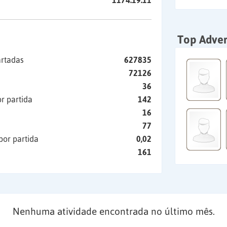
1174:19:11
Top Adver
artadas
627835
72126
36
r partida
142
16
77
por partida
0,02
161
Nenhuma atividade encontrada no último mês.