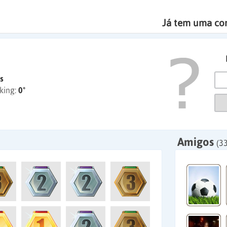
Já tem uma co
s
king:
0º
Amigos
(33