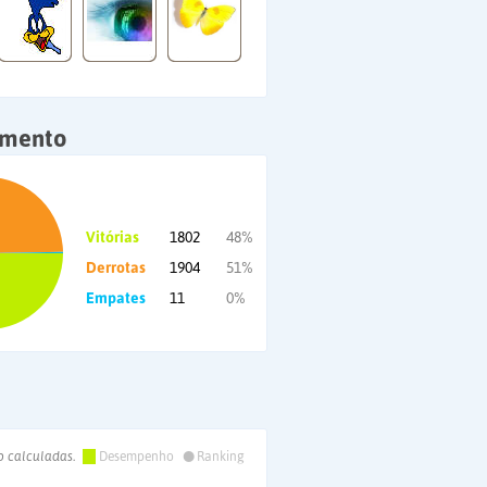
amento
Vitórias
1802
48%
Derrotas
1904
51%
Empates
11
0%
•
o calculadas.
Desempenho
Ranking