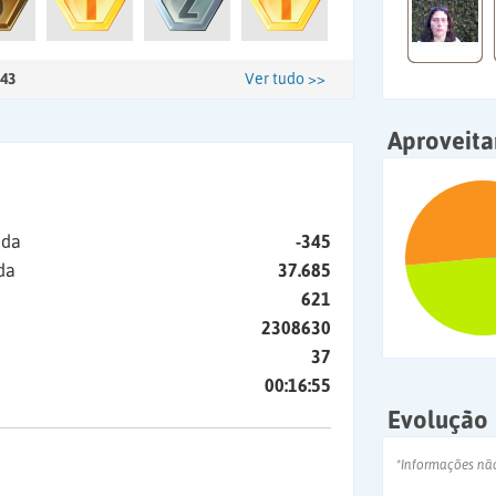
43
Ver tudo >>
Aproveit
ida
-345
da
37.685
621
2308630
37
00:16:55
Evolução
*Informações nã