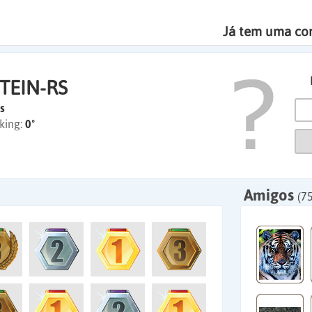
Já tem uma co
TEIN-RS
s
king:
0º
Amigos
(75