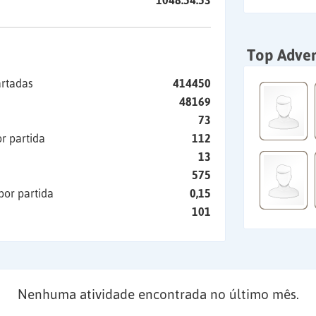
1048:54:53
Top Adver
artadas
414450
48169
73
r partida
112
13
575
por partida
0,15
101
Nenhuma atividade encontrada no último mês.