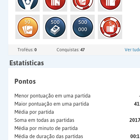
Troféus:
0
Conquistas:
47
Ver tud
Estatísticas
Pontos
Menor pontuação em uma partida
Maior pontuação em uma partida
41
Média por partida
Soma em todas as partidas
201
Média por minuto de partida
Média de duração das partidas
00:1