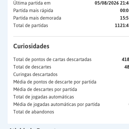
Última partida em
05/08/2026 21:4
Partida mais rápida
00:0
Partida mais demorada
15:5
Total de partidas
1121:4
Curiosidades
Total de pontos de cartas descartadas
41
Total de descartes
4
Curingas descartados
Média de pontos de descarte por partida
Média de descartes por partida
Total de jogadas automáticas
Média de jogadas automáticas por partida
Total de abandonos