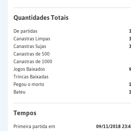
Quantidades Totais
De partidas
Canastras Limpas
Canastras Sujas
Canastras de 500
Canastras de 1000
Jogos Baixados
Trincas Baixadas
Pegou o morto
Bateu
Tempos
Primeira partida em
09/11/2018 23:4