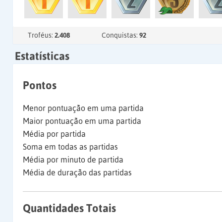
Troféus:
2.408
Conquistas:
92
Estatísticas
Pontos
Menor pontuação em uma partida
Maior pontuação em uma partida
Média por partida
Soma em todas as partidas
Média por minuto de partida
Média de duração das partidas
Quantidades Totais