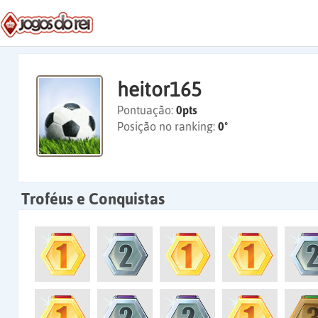
heitor165
Pontuação:
0pts
Posição no ranking:
0º
Troféus e Conquistas