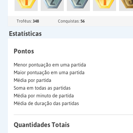
Troféus:
348
Conquistas:
56
Estatísticas
Pontos
Menor pontuação em uma partida
Maior pontuação em uma partida
Média por partida
Soma em todas as partidas
Média por minuto de partida
Média de duração das partidas
Quantidades Totais