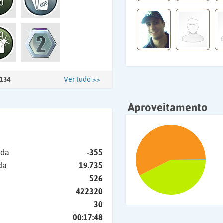
134
Ver tudo >>
Aproveitamento
ida
-355
da
19.735
526
422320
30
00:17:48