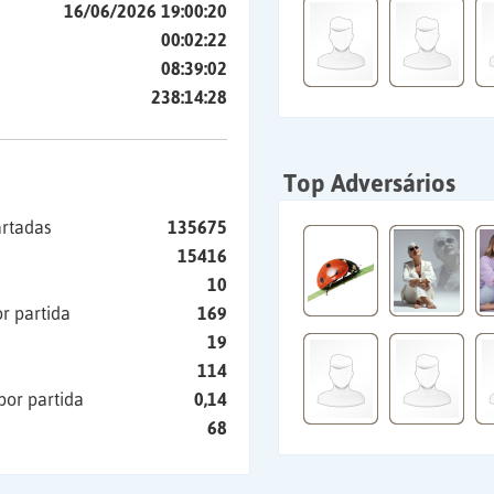
16/06/2026 19:00:20
00:02:22
08:39:02
238:14:28
Top Adversários
artadas
135675
15416
10
r partida
169
19
114
por partida
0,14
68