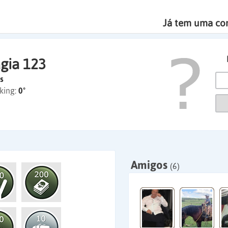
Já tem uma co
gia 123
s
king:
0º
Amigos
(6)