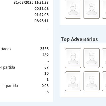
31/08/2025 16:31:33
00:11:06
01:22:05
08:25:11
Top Adversários
artadas
2535
282
-
r partida
87
10
1
por partida
0,03
6