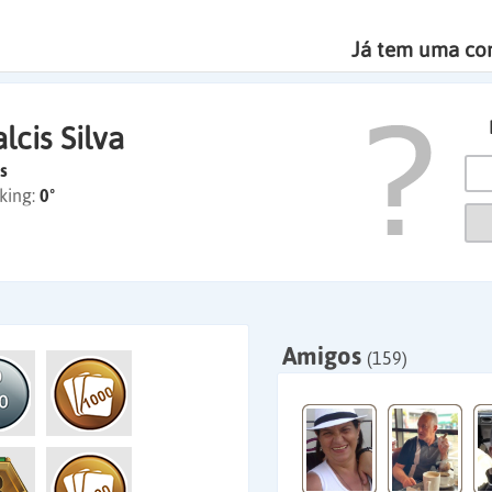
Já tem uma co
lcis Silva
s
king:
0º
Amigos
(159)