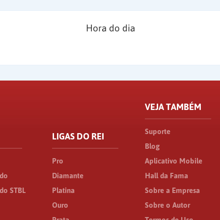
Hora do dia
VEJA TAMBÉM
Suporte
LIGAS DO REI
Blog
Pro
Aplicativo Mobile
ado
Diamante
Hall da Fama
do STBL
Platina
Sobre a Empresa
Ouro
Sobre o Autor
Prata
Termos de Uso