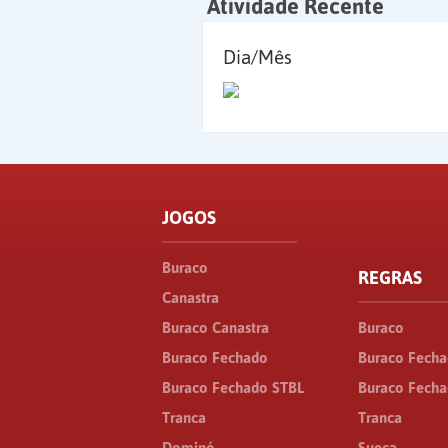
Atividade Recente
Dia/Mês
JOGOS
Buraco
REGRAS
Canastra
Buraco Canastra
Buraco
Buraco Fechado
Buraco Fech
Buraco Fechado STBL
Buraco Fecha
Tranca
Tranca
Dominó
Sueca