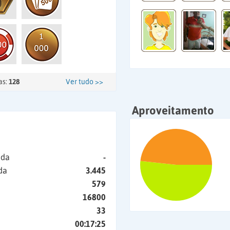
as:
128
Ver tudo >>
Aproveitamento
ida
-
da
3.445
579
16800
33
00:17:25