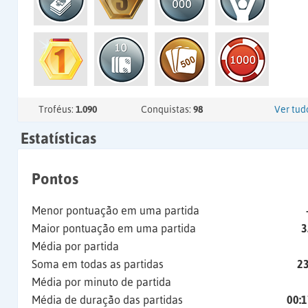
Troféus:
1.090
Conquistas:
98
Ver tud
Estatísticas
Pontos
Menor pontuação em uma partida
Maior pontuação em uma partida
3
Média por partida
Soma em todas as partidas
2
Média por minuto de partida
Média de duração das partidas
00:1