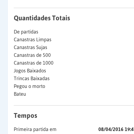
Quantidades Totais
De partidas
Canastras Limpas
Canastras Sujas
Canastras de 500
Canastras de 1000
Jogos Baixados
Trincas Baixadas
Pegou o morto
Bateu
Tempos
Primeira partida em
08/04/2016 19:4