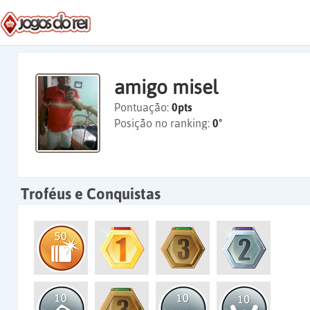
amigo misel
Pontuação:
0pts
Posição no ranking:
0º
Troféus e Conquistas