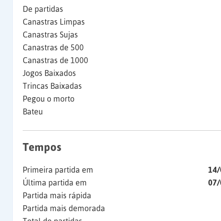
De partidas
Canastras Limpas
Canastras Sujas
Canastras de 500
Canastras de 1000
Jogos Baixados
Trincas Baixadas
Pegou o morto
Bateu
Tempos
Primeira partida em
14/
Última partida em
07/
Partida mais rápida
Partida mais demorada