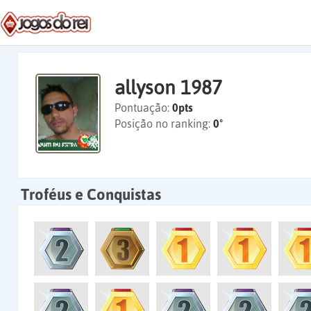
allyson 1987
Pontuação:
0pts
Posição no ranking:
0º
Troféus e Conquistas