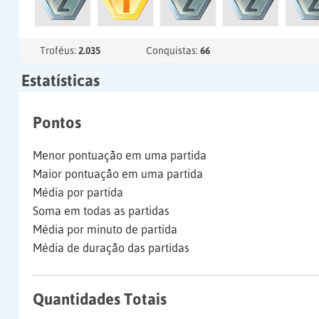
Troféus:
2.035
Conquistas:
66
Estatísticas
Pontos
Menor pontuação em uma partida
Maior pontuação em uma partida
Média por partida
Soma em todas as partidas
Média por minuto de partida
Média de duração das partidas
Quantidades Totais