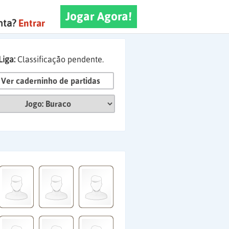
Jogar Agora!
nta?
Entrar
Liga:
Classificação pendente.
Ver caderninho de partidas