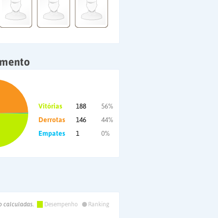
amento
Vitórias
188
56%
Derrotas
146
44%
Empates
1
0%
•
o calculadas.
Desempenho
Ranking