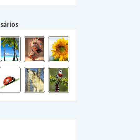
sários