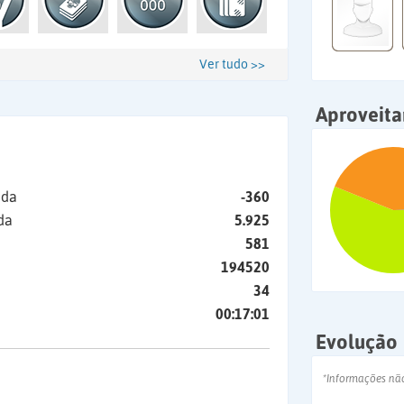
Ver tudo >>
Aproveit
ida
-360
da
5.925
581
194520
34
00:17:01
Evolução
*Informações nã