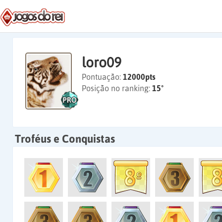
loro09
Pontuação:
12000pts
Posição no ranking:
15º
Troféus e Conquistas