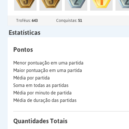
Troféus:
643
Conquistas:
51
Estatísticas
Pontos
Menor pontuação em uma partida
Maior pontuação em uma partida
Média por partida
Soma em todas as partidas
Média por minuto de partida
Média de duração das partidas
Quantidades Totais