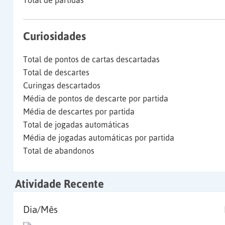
Total de partidas
Curiosidades
Total de pontos de cartas descartadas
Total de descartes
Curingas descartados
Média de pontos de descarte por partida
Média de descartes por partida
Total de jogadas automáticas
Média de jogadas automáticas por partida
Total de abandonos
Atividade Recente
Dia/Mês