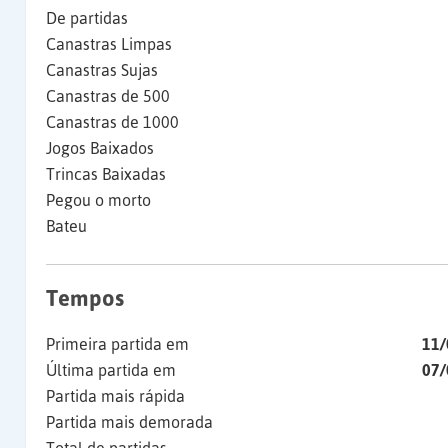
De partidas
Canastras Limpas
Canastras Sujas
Canastras de 500
Canastras de 1000
Jogos Baixados
Trincas Baixadas
Pegou o morto
Bateu
Tempos
Primeira partida em
11/
Última partida em
07/
Partida mais rápida
Partida mais demorada