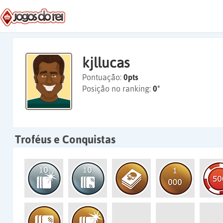
kjllucas
Pontuação:
0pts
Posição no ranking:
0º
Troféus e Conquistas