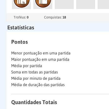
Troféus:
0
Conquistas:
18
Estatísticas
Pontos
Menor pontuação em uma partida
Maior pontuação em uma partida
Média por partida
Soma em todas as partidas
Média por minuto de partida
Média de duração das partidas
Quantidades Totais