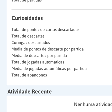
Total de partidas
Curiosidades
Total de pontos de cartas descartadas
Total de descartes
Curingas descartados
Média de pontos de descarte por partida
Média de descartes por partida
Total de jogadas automáticas
Média de jogadas automáticas por partida
Total de abandonos
Atividade Recente
Nenhuma atividad