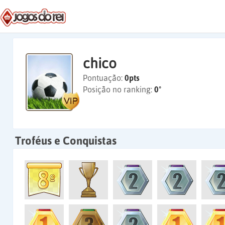
chico
Pontuação:
0pts
Posição no ranking:
0º
Troféus e Conquistas