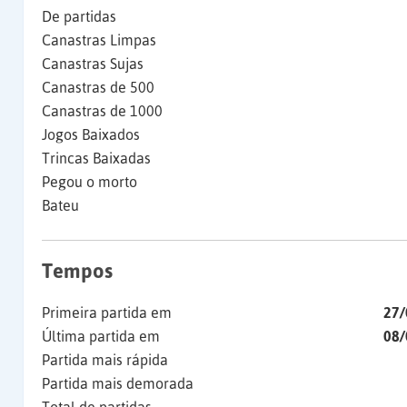
De partidas
Canastras Limpas
Canastras Sujas
Canastras de 500
Canastras de 1000
Jogos Baixados
Trincas Baixadas
Pegou o morto
Bateu
Tempos
Primeira partida em
27/
Última partida em
08/
Partida mais rápida
Partida mais demorada