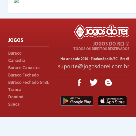
JOGOS
JOGOS DO REI ©
TODOS OS DIREITOS RESERVADOS
Buraco
No ar desde 2010 · Florianópolis/SC · Brasil
Canastra
suporte@jogosdorei.com.br
Buraco Canastra
Buraco Fechado
Buraco Fechado STBL
Tranca
Dominó
Sueca