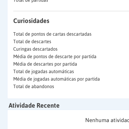
Total de partidas
Curiosidades
Total de pontos de cartas descartadas
Total de descartes
Curingas descartados
Média de pontos de descarte por partida
Média de descartes por partida
Total de jogadas automáticas
Média de jogadas automáticas por partida
Total de abandonos
Atividade Recente
Nenhuma atividad