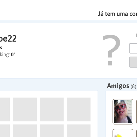
Já tem uma co
ipe22
s
king:
0º
Amigos
(8)