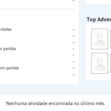
-
Top Adver
artadas
-
-
-
r partida
-
-
-
por partida
-
-
Nenhuma atividade encontrada no último mês.