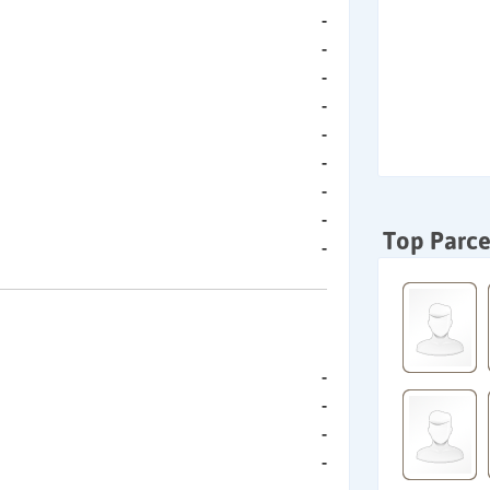
-
-
-
-
-
-
-
-
Top Parce
-
-
-
-
-