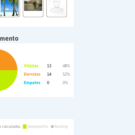
amento
Vitórias
13
48%
Derrotas
14
52%
Empates
0
0%
•
o calculadas.
Desempenho
Ranking