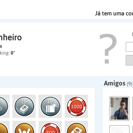
Já tem uma co
nheiro
s
king:
0º
Amigos
(9)