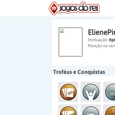
ElienePi
Pontuação:
0pt
Posição no ran
Troféus e Conquistas