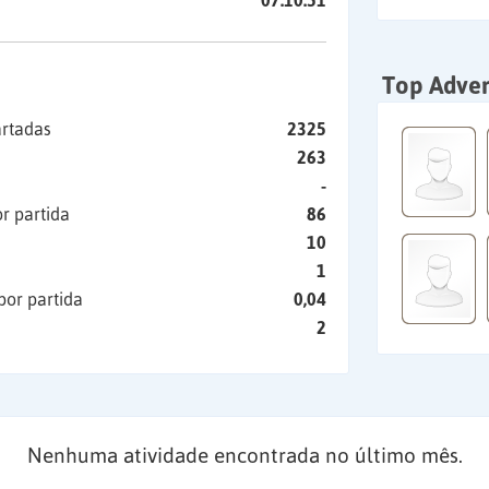
07:10:51
Top Adver
artadas
2325
263
-
r partida
86
10
1
por partida
0,04
2
Nenhuma atividade encontrada no último mês.