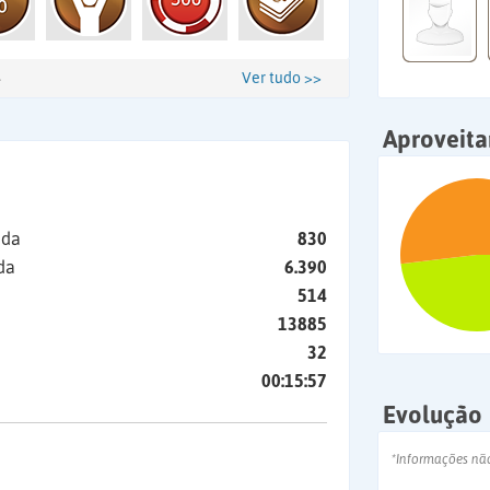
Ver tudo >>
Aproveit
ida
830
da
6.390
514
13885
32
00:15:57
Evolução
*Informações nã