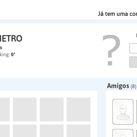
Já tem uma co
IETRO
s
king:
0º
Amigos
(8)