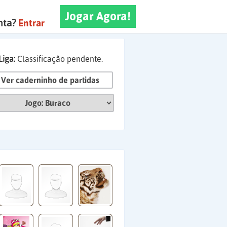
Jogar Agora!
nta?
Entrar
Liga:
Classificação pendente.
Ver caderninho de partidas