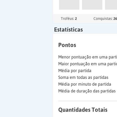
Troféus:
2
Conquistas:
26
Estatísticas
Pontos
Menor pontuação em uma part
Maior pontuação em uma parti
Média por partida
Soma em todas as partidas
Média por minuto de partida
Média de duração das partidas
Quantidades Totais