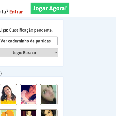
Jogar Agora!
nta?
Entrar
Liga:
Classificação pendente.
Ver caderninho de partidas
)