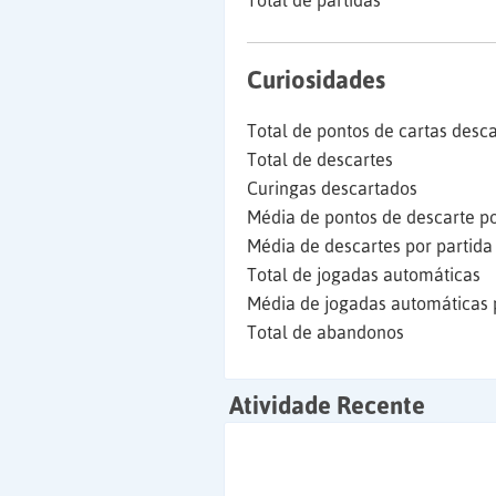
Total de partidas
Curiosidades
Total de pontos de cartas desc
Total de descartes
Curingas descartados
Média de pontos de descarte po
Média de descartes por partida
Total de jogadas automáticas
Média de jogadas automáticas 
Total de abandonos
Atividade Recente