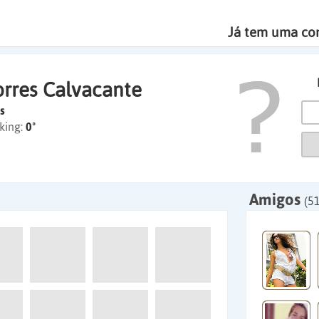
Já tem uma co
orres Calvacante
s
king:
0º
Amigos
(51