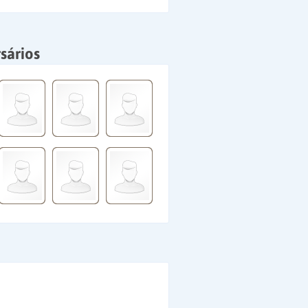
sários