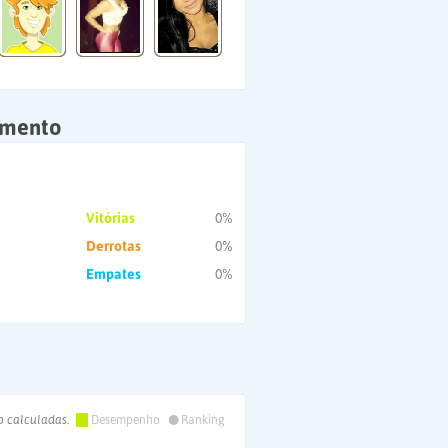
amento
Vitórias
0%
Derrotas
0%
Empates
0%
•
o calculadas.
Desempenho
Ranking