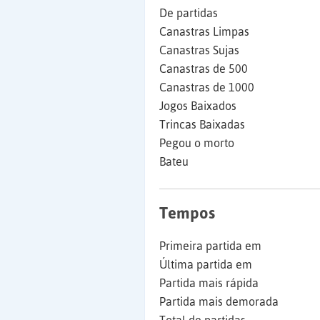
De partidas
Canastras Limpas
Canastras Sujas
Canastras de 500
Canastras de 1000
Jogos Baixados
Trincas Baixadas
Pegou o morto
Bateu
Tempos
Primeira partida em
Última partida em
Partida mais rápida
Partida mais demorada