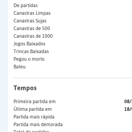
De partidas
Canastras Limpas
Canastras Sujas
Canastras de 500
Canastras de 1000
Jogos Baixados
Trincas Baixadas
Pegou o morto
Bateu
Tempos
Primeira partida em
08/
Última partida em
18/
Partida mais rápida
Partida mais demorada