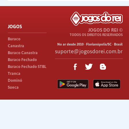
JOGOS
JOGOS DO REI ©
TODOS OS DIREITOS RESERVADOS
Buraco
No ar desde 2010 · Florianópolis/SC · Brasil
Canastra
suporte@jogosdorei.com.br
Buraco Canastra
Buraco Fechado
Buraco Fechado STBL
Tranca
Dominó
Sueca