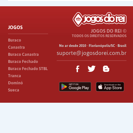
JOGOS
JOGOS DO REI ©
TODOS OS DIREITOS RESERVADOS
Buraco
No ar desde 2010 · Florianópolis/SC · Brasil
Canastra
suporte@jogosdorei.com.br
Buraco Canastra
Buraco Fechado
Buraco Fechado STBL
Tranca
Dominó
Sueca