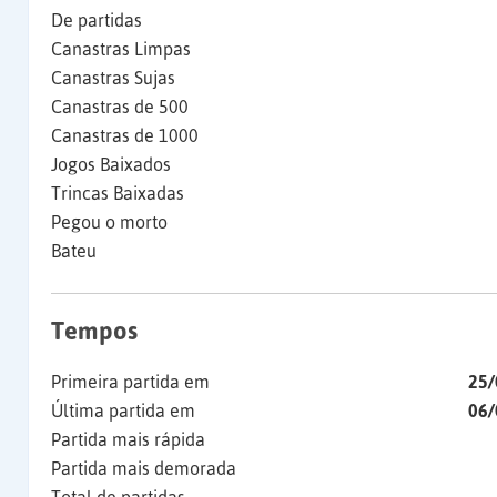
De partidas
Canastras Limpas
Canastras Sujas
Canastras de 500
Canastras de 1000
Jogos Baixados
Trincas Baixadas
Pegou o morto
Bateu
Tempos
Primeira partida em
25/
Última partida em
06/
Partida mais rápida
Partida mais demorada