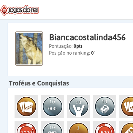
Biancacostalinda456
Pontuação:
0pts
Posição no ranking:
0º
Troféus e Conquistas