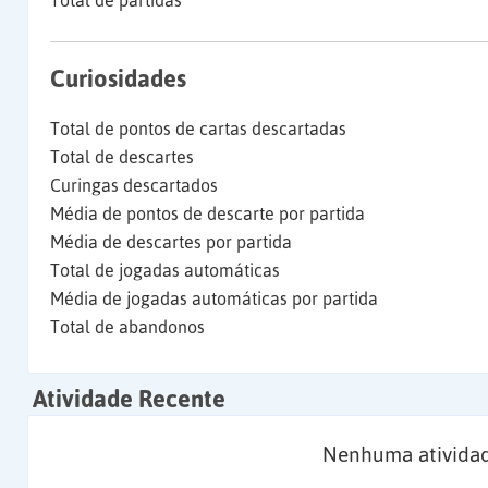
Total de partidas
Curiosidades
Total de pontos de cartas descartadas
Total de descartes
Curingas descartados
Média de pontos de descarte por partida
Média de descartes por partida
Total de jogadas automáticas
Média de jogadas automáticas por partida
Total de abandonos
Atividade Recente
Nenhuma atividad