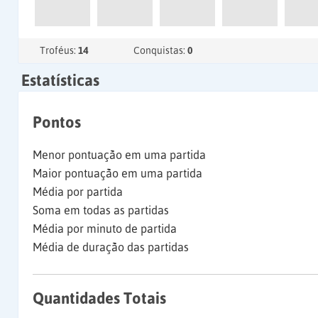
Troféus:
14
Conquistas:
0
Estatísticas
Pontos
Menor pontuação em uma partida
Maior pontuação em uma partida
Média por partida
Soma em todas as partidas
Média por minuto de partida
Média de duração das partidas
Quantidades Totais