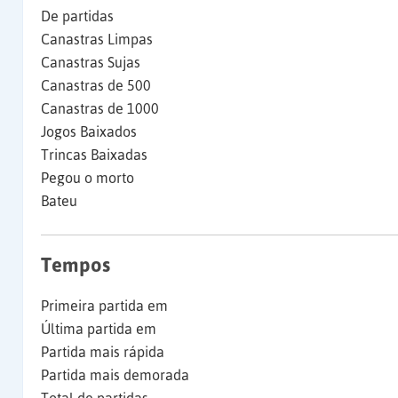
De partidas
Canastras Limpas
Canastras Sujas
Canastras de 500
Canastras de 1000
Jogos Baixados
Trincas Baixadas
Pegou o morto
Bateu
Tempos
Primeira partida em
Última partida em
Partida mais rápida
Partida mais demorada