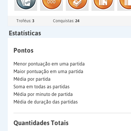
Troféus:
3
Conquistas:
24
Estatísticas
Pontos
Menor pontuação em uma partida
Maior pontuação em uma partida
Média por partida
Soma em todas as partidas
Média por minuto de partida
Média de duração das partidas
Quantidades Totais