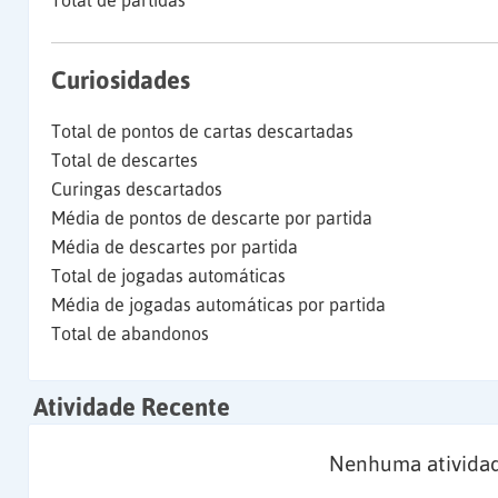
Total de partidas
Curiosidades
Total de pontos de cartas descartadas
Total de descartes
Curingas descartados
Média de pontos de descarte por partida
Média de descartes por partida
Total de jogadas automáticas
Média de jogadas automáticas por partida
Total de abandonos
Atividade Recente
Nenhuma atividad