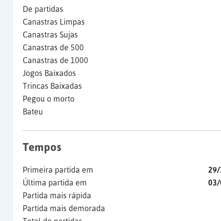
De partidas
Canastras Limpas
Canastras Sujas
Canastras de 500
Canastras de 1000
Jogos Baixados
Trincas Baixadas
Pegou o morto
Bateu
Tempos
Primeira partida em
29/
Última partida em
03/
Partida mais rápida
Partida mais demorada