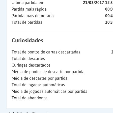
Última partida em
21/03/2017 12:3
Partida mais rápida
00:0
Partida mais demorada
00:4
Total de partidas
10:3
Curiosidades
Total de pontos de cartas descartadas
Total de descartes
Curingas descartados
Média de pontos de descarte por partida
Média de descartes por partida
Total de jogadas automáticas
Média de jogadas automáticas por partida
Total de abandonos