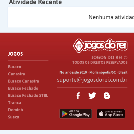
Atividade Recente
Nenhuma atividad
JOGOS
JOGOS DO REI ©
TODOS OS DIREITOS RESERVADOS
Buraco
No ar desde 2010 · Florianópolis/SC · Brasil
Canastra
suporte@jogosdorei.com.br
Buraco Canastra
Buraco Fechado
Buraco Fechado STBL
Tranca
Dominó
Sueca