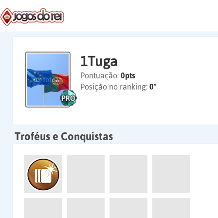
1Tuga
Pontuação:
0pts
Posição no ranking:
0º
Troféus e Conquistas