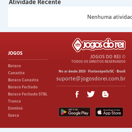
Atividade Recente
Nenhuma atividad
JOGOS
JOGOS DO REI ©
TODOS OS DIREITOS RESERVADOS
Buraco
No ar desde 2010 · Florianópolis/SC · Brasil
Canastra
suporte@jogosdorei.com.br
Buraco Canastra
Buraco Fechado
Buraco Fechado STBL
Tranca
Dominó
Sueca