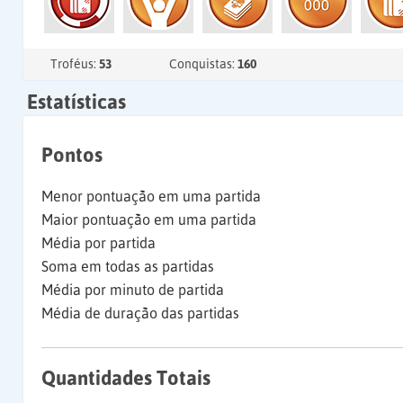
Troféus:
53
Conquistas:
160
Estatísticas
Pontos
Menor pontuação em uma partida
Maior pontuação em uma partida
Média por partida
Soma em todas as partidas
Média por minuto de partida
Média de duração das partidas
Quantidades Totais