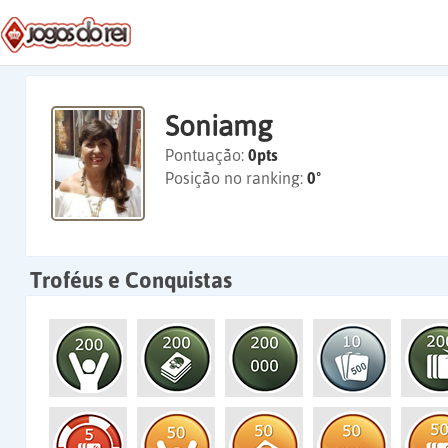
Soniamg
Pontuação:
0pts
Posição no ranking:
0º
Troféus e Conquistas