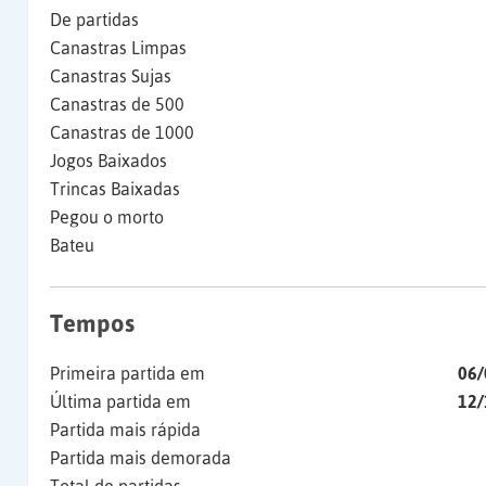
De partidas
Canastras Limpas
Canastras Sujas
Canastras de 500
Canastras de 1000
Jogos Baixados
Trincas Baixadas
Pegou o morto
Bateu
Tempos
Primeira partida em
06/
Última partida em
12/
Partida mais rápida
Partida mais demorada