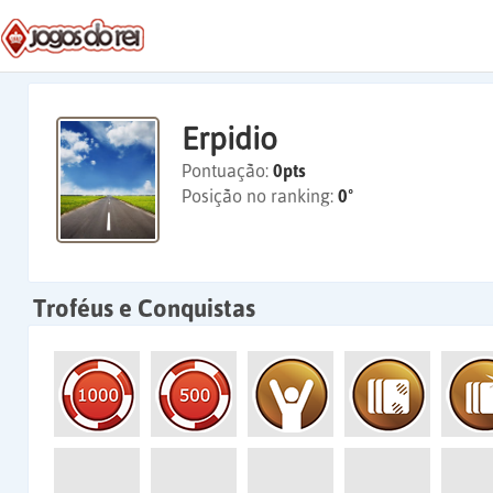
Erpidio
Pontuação:
0pts
Posição no ranking:
0º
Troféus e Conquistas