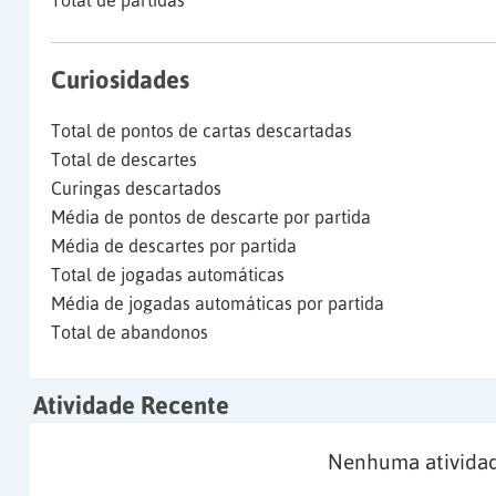
Total de partidas
Curiosidades
Total de pontos de cartas descartadas
Total de descartes
Curingas descartados
Média de pontos de descarte por partida
Média de descartes por partida
Total de jogadas automáticas
Média de jogadas automáticas por partida
Total de abandonos
Atividade Recente
Nenhuma atividad