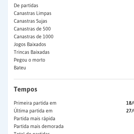
De partidas
Canastras Limpas
Canastras Sujas
Canastras de 500
Canastras de 1000
Jogos Baixados
Trincas Baixadas
Pegou o morto
Bateu
Tempos
Primeira partida em
18/
Última partida em
27/
Partida mais rápida
Partida mais demorada