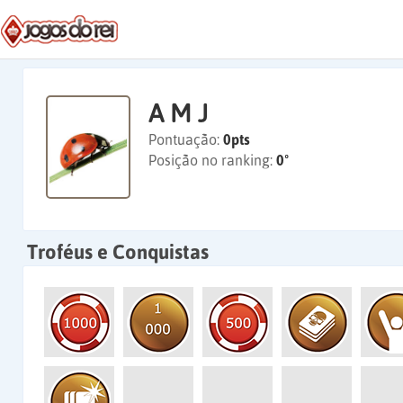
A M J
Pontuação:
0pts
Posição no ranking:
0º
Troféus e Conquistas