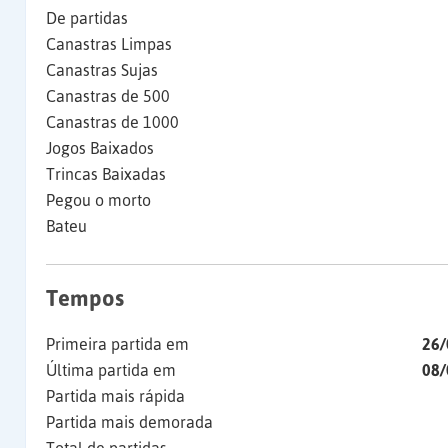
De partidas
Canastras Limpas
Canastras Sujas
Canastras de 500
Canastras de 1000
Jogos Baixados
Trincas Baixadas
Pegou o morto
Bateu
Tempos
Primeira partida em
26/
Última partida em
08/
Partida mais rápida
Partida mais demorada