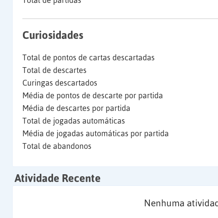
Total de partidas
Curiosidades
Total de pontos de cartas descartadas
Total de descartes
Curingas descartados
Média de pontos de descarte por partida
Média de descartes por partida
Total de jogadas automáticas
Média de jogadas automáticas por partida
Total de abandonos
Atividade Recente
Nenhuma atividad