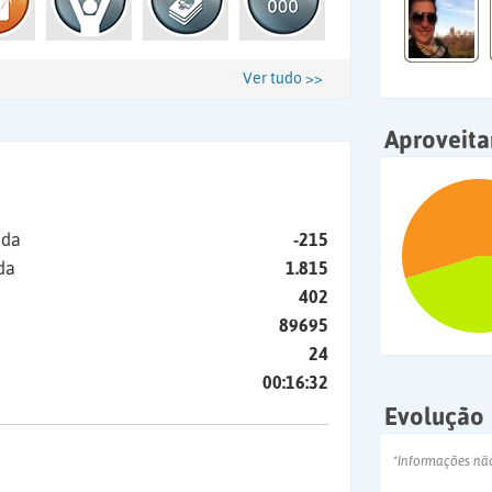
Ver tudo >>
Aproveit
ida
-215
da
1.815
402
89695
24
00:16:32
Evolução
*Informações nã