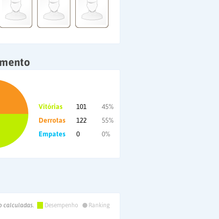
amento
Vitórias
101
45%
Derrotas
122
55%
Empates
0
0%
•
o calculadas.
Desempenho
Ranking