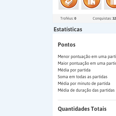
Troféus:
0
Conquistas:
32
Estatísticas
Pontos
Menor pontuação em uma part
Maior pontuação em uma parti
Média por partida
Soma em todas as partidas
Média por minuto de partida
Média de duração das partidas
Quantidades Totais