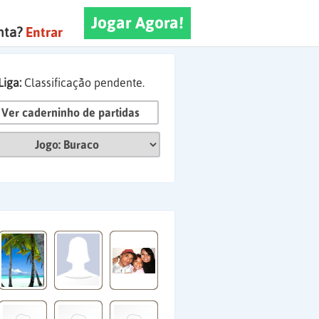
Jogar Agora!
nta?
Entrar
Liga:
Classificação pendente.
Ver caderninho de partidas