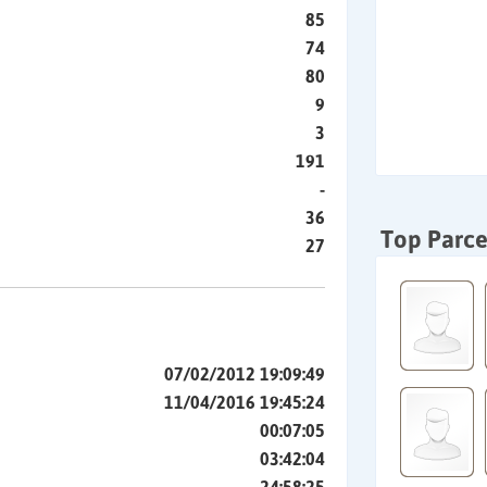
85
74
80
9
3
191
-
36
Top Parce
27
07/02/2012 19:09:49
11/04/2016 19:45:24
00:07:05
03:42:04