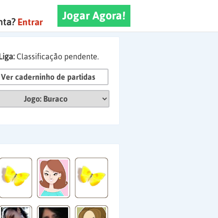
Jogar Agora!
nta?
Entrar
Liga:
Classificação pendente.
Ver caderninho de partidas