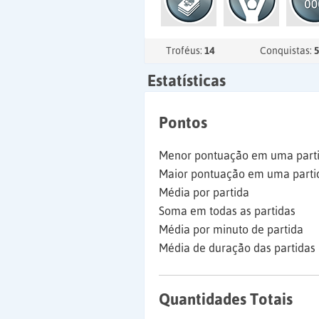
Troféus:
14
Conquistas:
5
Estatísticas
Pontos
Menor pontuação em uma part
Maior pontuação em uma parti
Média por partida
Soma em todas as partidas
Média por minuto de partida
Média de duração das partidas
Quantidades Totais