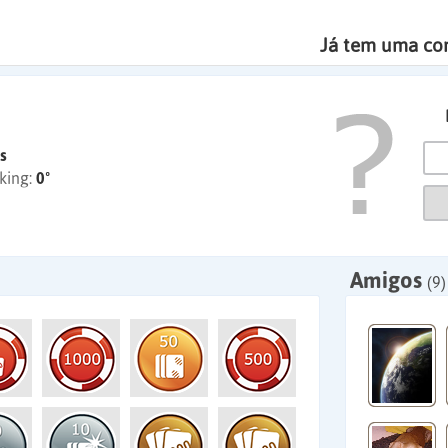
Já tem uma co
s
king:
0º
Amigos
(9)