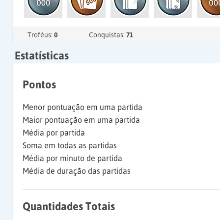
Troféus:
0
Conquistas:
71
Estatísticas
Pontos
Menor pontuação em uma partida
Maior pontuação em uma partida
Média por partida
Soma em todas as partidas
Média por minuto de partida
Média de duração das partidas
Quantidades Totais