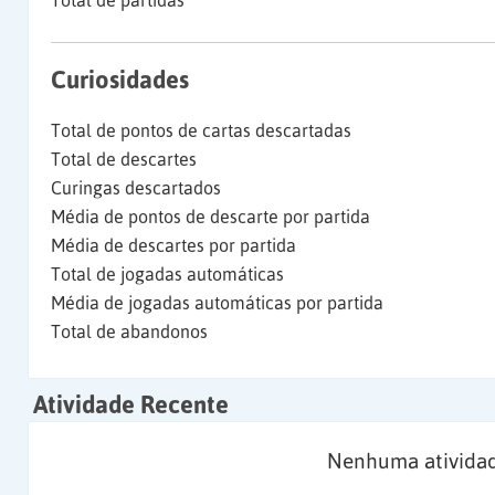
Total de partidas
Curiosidades
Total de pontos de cartas descartadas
Total de descartes
Curingas descartados
Média de pontos de descarte por partida
Média de descartes por partida
Total de jogadas automáticas
Média de jogadas automáticas por partida
Total de abandonos
Atividade Recente
Nenhuma atividad