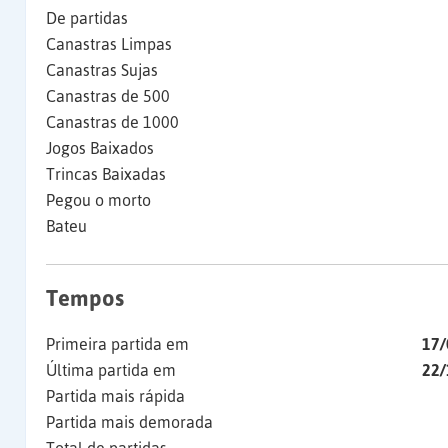
De partidas
Canastras Limpas
Canastras Sujas
Canastras de 500
Canastras de 1000
Jogos Baixados
Trincas Baixadas
Pegou o morto
Bateu
Tempos
Primeira partida em
17/
Última partida em
22/
Partida mais rápida
Partida mais demorada