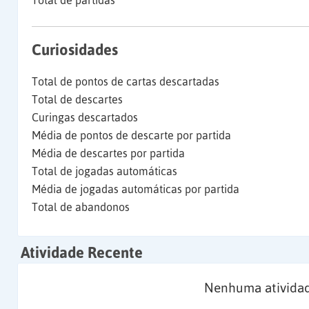
Total de partidas
Curiosidades
Total de pontos de cartas descartadas
Total de descartes
Curingas descartados
Média de pontos de descarte por partida
Média de descartes por partida
Total de jogadas automáticas
Média de jogadas automáticas por partida
Total de abandonos
Atividade Recente
Nenhuma atividad