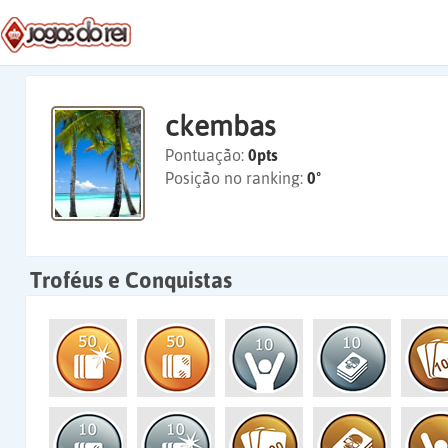
ckembas
Pontuação:
0pts
Posição no ranking:
0º
Troféus e Conquistas