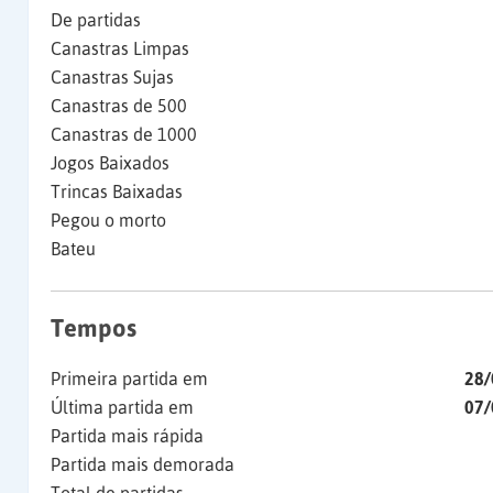
De partidas
Canastras Limpas
Canastras Sujas
Canastras de 500
Canastras de 1000
Jogos Baixados
Trincas Baixadas
Pegou o morto
Bateu
Tempos
Primeira partida em
28/
Última partida em
07/
Partida mais rápida
Partida mais demorada