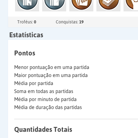
Troféus:
0
Conquistas:
19
Estatísticas
Pontos
Menor pontuação em uma partida
Maior pontuação em uma partida
Média por partida
Soma em todas as partidas
Média por minuto de partida
Média de duração das partidas
Quantidades Totais