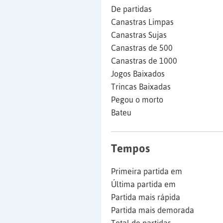
De partidas
Canastras Limpas
Canastras Sujas
Canastras de 500
Canastras de 1000
Jogos Baixados
Trincas Baixadas
Pegou o morto
Bateu
Tempos
Primeira partida em
Última partida em
Partida mais rápida
Partida mais demorada