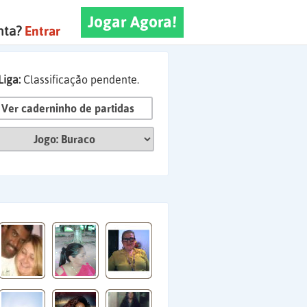
Jogar Agora!
nta?
Entrar
Liga:
Classificação pendente.
Ver caderninho de partidas