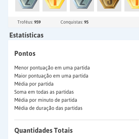
Troféus:
959
Conquistas:
95
Estatísticas
Pontos
Menor pontuação em uma partida
Maior pontuação em uma partida
Média por partida
Soma em todas as partidas
Média por minuto de partida
Média de duração das partidas
Quantidades Totais