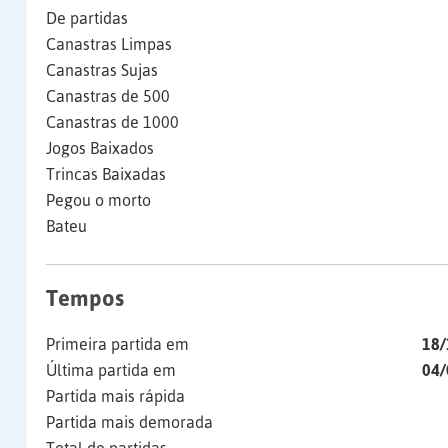
De partidas
Canastras Limpas
Canastras Sujas
Canastras de 500
Canastras de 1000
Jogos Baixados
Trincas Baixadas
Pegou o morto
Bateu
Tempos
Primeira partida em
18/
Última partida em
04/
Partida mais rápida
Partida mais demorada