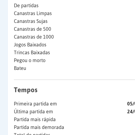
De partidas
Canastras Limpas
Canastras Sujas
Canastras de 500
Canastras de 1000
Jogos Baixados
Trincas Baixadas
Pegou o morto
Bateu
Tempos
Primeira partida em
05/
Última partida em
24/
Partida mais rápida
Partida mais demorada