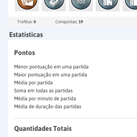
Troféus:
0
Conquistas:
19
Estatísticas
Pontos
Menor pontuação em uma partida
Maior pontuação em uma partida
Média por partida
Soma em todas as partidas
Média por minuto de partida
Média de duração das partidas
Quantidades Totais