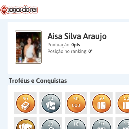
Aisa Silva Araujo
Pontuação:
0pts
Posição no ranking:
0º
Troféus e Conquistas