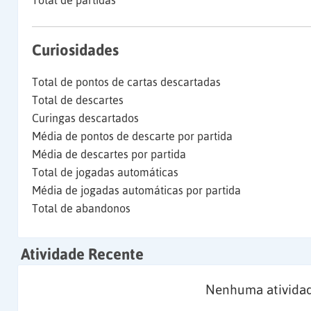
Total de partidas
Curiosidades
Total de pontos de cartas descartadas
Total de descartes
Curingas descartados
Média de pontos de descarte por partida
Média de descartes por partida
Total de jogadas automáticas
Média de jogadas automáticas por partida
Total de abandonos
Atividade Recente
Nenhuma atividad