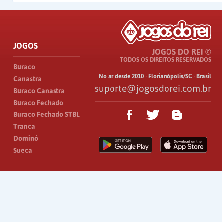
JOGOS
JOGOS DO REI ©
TODOS OS DIREITOS RESERVADOS
Buraco
No ar desde 2010 · Florianópolis/SC · Brasil
Canastra
suporte@jogosdorei.com.br
Buraco Canastra
Buraco Fechado
Buraco Fechado STBL
Tranca
Dominó
Sueca