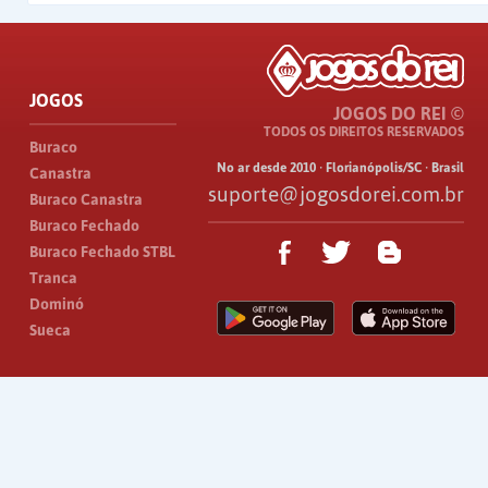
JOGOS
JOGOS DO REI ©
TODOS OS DIREITOS RESERVADOS
Buraco
No ar desde 2010 · Florianópolis/SC · Brasil
Canastra
suporte@jogosdorei.com.br
Buraco Canastra
Buraco Fechado
Buraco Fechado STBL
Tranca
Dominó
Sueca