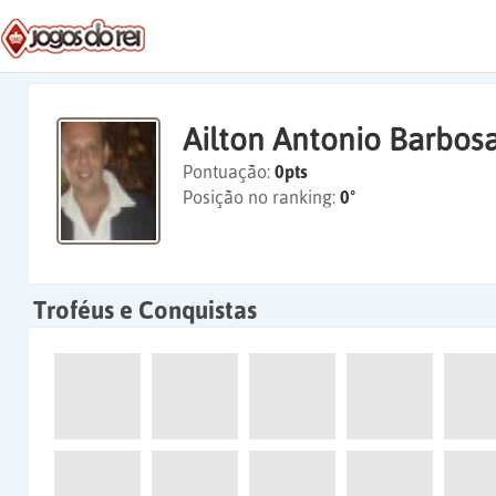
Ailton Antonio Barbos
Pontuação:
0pts
Posição no ranking:
0º
Troféus e Conquistas