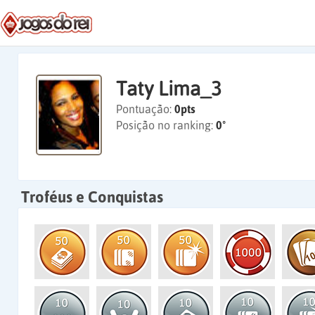
Taty Lima_3
Pontuação:
0pts
Posição no ranking:
0º
Troféus e Conquistas