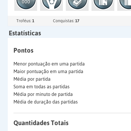
Troféus:
1
Conquistas:
17
Estatísticas
Pontos
Menor pontuação em uma partida
Maior pontuação em uma partida
Média por partida
Soma em todas as partidas
Média por minuto de partida
Média de duração das partidas
Quantidades Totais