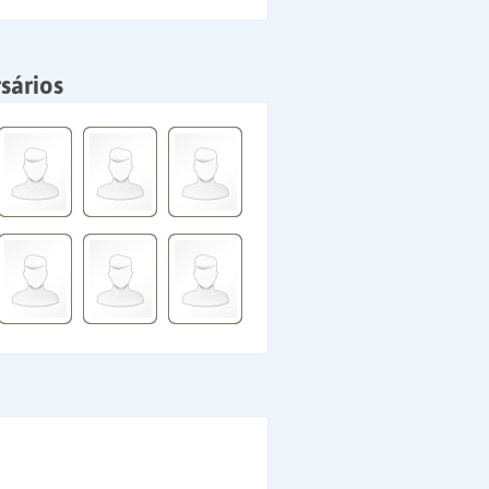
sários