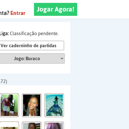
Jogar Agora!
nta?
Entrar
Liga:
Classificação pendente.
Ver caderninho de partidas
672)