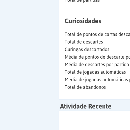
Total de partidas
Curiosidades
Total de pontos de cartas desc
Total de descartes
Curingas descartados
Média de pontos de descarte po
Média de descartes por partida
Total de jogadas automáticas
Média de jogadas automáticas 
Total de abandonos
Atividade Recente