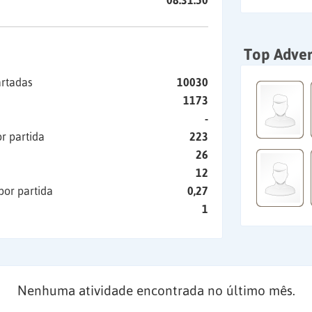
08:31:50
Top Adver
artadas
10030
1173
-
r partida
223
26
12
por partida
0,27
1
Nenhuma atividade encontrada no último mês.